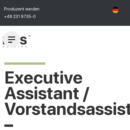
Produzent werden
+49 231 9735-0
Executive
Assistant /
Vorstandsassis
–